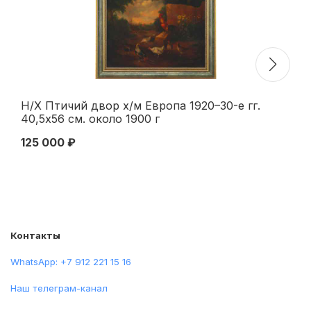
Н/Х Птичий двор х/м Европа 1920–30-е гг.
Н/
40,5x56 см. около 1900 г
63
125 000 ₽
34
Контакты
WhatsApp: +7 912 221 15 16
Наш телеграм-канал