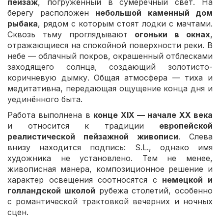
пейзаж
, погружённый в сумеречный свет. На
берегу расположен
небольшой каменный дом
рыбака
, рядом с которым стоят лодки с мачтами.
Сквозь тьму проглядывают
огоньки в окнах
,
отражающиеся на спокойной поверхности реки. В
небе — облачный покров, окрашенный отблесками
заходящего солнца, создающий золотисто-
коричневую дымку. Общая атмосфера — тиха и
медитативна, передающая ощущение конца дня и
уединённого быта.
Работа выполнена в
конце XIX — начале XX века
и относится к традиции
европейской
реалистической пейзажной живописи
. Слева
внизу находится подпись:
S.L.
, однако имя
художника не установлено. Тем не менее,
живописная манера, композиционное решение и
характер освещения соотносятся с
немецкой и
голландской школой
рубежа столетий, особенно
с романтической трактовкой вечерних и ночных
сцен.