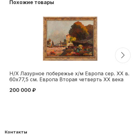
Похожие товары
Н/Х Лазурное побережье х/м Европа сер. ХХ в.
Ян
60x77,5 см. Европа Вторая четверть XX века
ср
41
200 000 ₽
15
Контакты