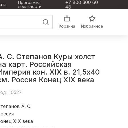
+7 800 300 60
Программа
ата
лояльности
48
Корзина
Избранное
А. С. Степанов Куры холст
на карт. Российская
Империя кон. XIX в. 21,5x40
см. Россия Конец XIX века
од: 10527
тепанов А. С.
Россия
онец XIX века