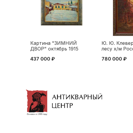
Картина "ЗИМНИЙ
Ю. Ю. Клевер
ДВОР" октябрь 1915
лесу х/м Рос
Империя ок. 
437 000 ₽
780 000 ₽
см. Конец XI