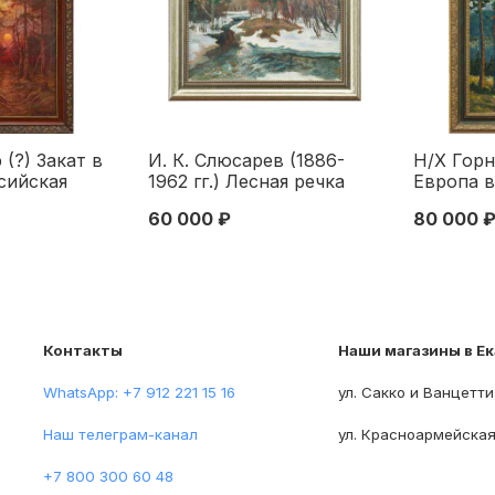
 (?) Закат в
И. К. Слюсарев (1886-
Н/Х Горн
сийская
1962 гг.) Лесная речка
Европа в
1911 г. 75x54
бум. масл. 1940-е гг.
50x40 см
60 000 ₽
80 000 
X века
22,8x28,3 см. 1940-е гг
треть XX
Контакты
Наши магазины в Е
WhatsApp: +7 912 221 15 16
ул. Сакко и Ванцетти
Наш телеграм-канал
ул. Красноармейская
+7 800 300 60 48