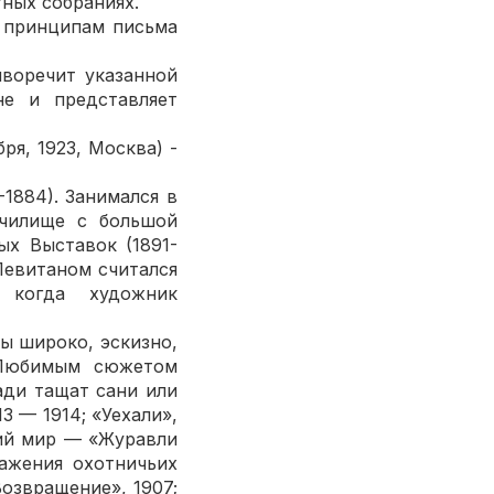
тных собраниях.
 принципам письма
оречит указанной
не и представляет
я, 1923, Москва) -
884). Занимался в
училище с большой
х Выставок (1891-
Левитаном считался
 когда художник
ы широко, эскизно,
 Любимым сюжетом
ади тащат сани или
3 — 1914; «Уехали»,
ий мир — «Журавли
ражения охотничьих
озвращение», 1907;