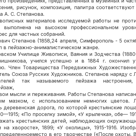
его произведениях, представленных в музейных и час
ия, рисунок, композиция, палитра соответствуют
 А. С. Степанова.
исных материалов исследуемой работы не против
а выполнена на высоком профессиональном уров
рес для частных собраний.
ч Степанов (1858,24 апреля, Симферополь - 5 октябр
л в пейзажно-анималистическом жанре.
ком Училище Живописи, Ваяния и Зодчества (1880-1
нишникова, учился успешно и в 1884 г. окончил 
ью. Член Товарищества Передвижных Художественны
итель Союза Русских Художников. Степанов наряду с 
телей так называемого пейзажа настроения,
ейзаж,
свои мысли и переживания. Работы Степанова написан
ым мазком, с использованием немногих цветов.
ь деревенская дорога, по которой крестьянские лош
910—1915; «По проселку зимой», «У крылечка», обе— 191
бражать крестьянских детей, наблюдающих окружающ
ти на хворосте», 1899; «У околицы», 1915-1916. Изоб
определенноеместо в его творчестве («После охоты. В