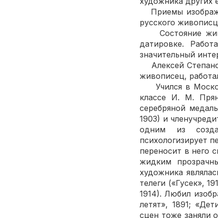
художника других 
Приемы изображен
русского живописца
Состояние живоп
датировке. Работ
значительный инте
Алексей Степанови
живописец, работа
Учился в Московс
классе И. М. Пря
серебряной медал
1903) и членучред
одним из созда
психологизирует п
переносит в него 
жидким прозрачн
художника являлас
телеги («Гусек», 1
1914). Любил изо
летят», 1891; «Де
сцен тоже заняли 