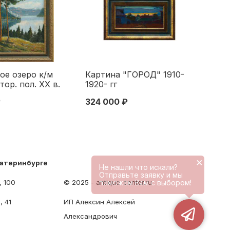
ое озеро к/м
Картина "ГОРОД" 1910-
тор. пол. ХХ в.
1920- гг
. последняя
₽
324 000 ₽
 века
×
катеринбурге
Не нашли что искали?
Отправьте заявку и мы
, 100
© 2025 - antique-center.ru
поможем Вам с выбором!
, 41
ИП Алексин Алексей
Александрович