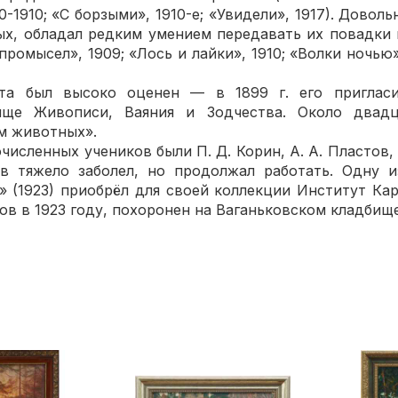
0-1910; «С борзыми», 1910-е; «Увидели», 1917). Довол
х, обладал редким умением передавать их повадки
 промысел», 1909; «Лось и лайки», 1910; «Волки ночью»
та был высоко оценен — в 1899 г. его приглас
ище Живописи, Ваяния и Зодчества. Около двадц
м животных».
сленных учеников были П. Д. Корин, А. А. Пластов, Л
ов тяжело заболел, но продолжал работать. Одну и
» (1923) приобрёл для своей коллекции Институт Кар
в в 1923 году, похоронен на Ваганьковском кладбище