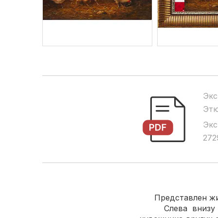
Экс
Этю
Экс
272
Представлен живо
Слева внизу под