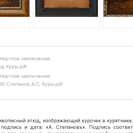
пертное заключение:
д Куры.pdf
пертное заключение:
90 Степанов А.С. Куры.pdf
писный этюд, изображающий курочек в курятнике.
пись и дата: «А. Степановъ». Подпись соответс