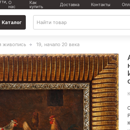
тти,
О
Как
Доставка
Контакты
Опл
нас
купить
Каталог
я живопись
19, начало 20 века
К
С
К