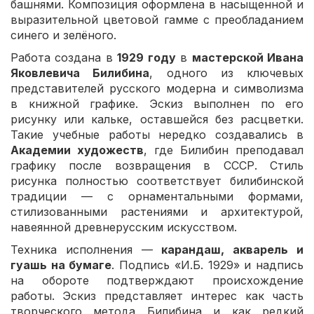
башнями. Композиция оформлена в насыщенной и
выразительной цветовой гамме с преобладанием
синего и зелёного.
Работа создана в
1929 году
в
мастерской Ивана
Яковлевича Билибина
, одного из ключевых
представителей русского модерна и символизма
в книжной графике. Эскиз выполнен по его
рисунку или кальке, оставшейся без расцветки.
Такие учебные работы нередко создавались в
Академии художеств
, где Билибин преподавал
графику после возвращения в СССР. Стиль
рисунка полностью соответствует билибинской
традиции — с орнаментальными формами,
стилизованными растениями и архитектурой,
навеянной древнерусским искусством.
Техника исполнения —
карандаш, акварель и
гуашь на бумаге
. Подпись «И.Б. 1929» и надпись
на обороте подтверждают происхождение
работы. Эскиз представляет интерес как часть
творческого метода Билибина и как редкий