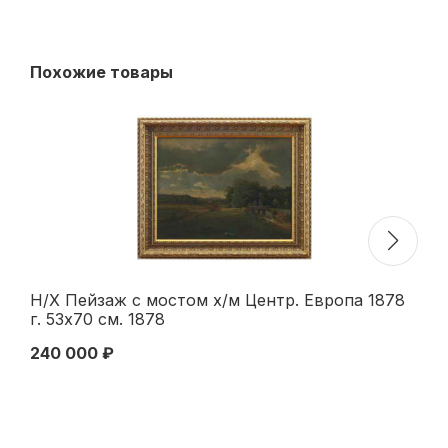
Похожие товары
Н/Х Пейзаж с мостом х/м Центр. Европа 1878
Н/
г. 53x70 см. 1878
ХХ
ве
240 000 ₽
12