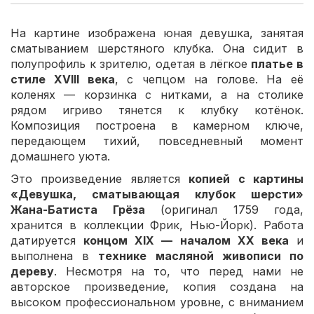
На картине изображена юная девушка, занятая
сматыванием шерстяного клубка. Она сидит в
полупрофиль к зрителю, одетая в лёгкое
платье в
стиле XVIII века
, с чепцом на голове. На её
коленях — корзинка с нитками, а на столике
рядом игриво тянется к клубку котёнок.
Композиция построена в камерном ключе,
передающем тихий, повседневный момент
домашнего уюта.
Это произведение является
копией с картины
«Девушка, сматывающая клубок шерсти»
Жана-Батиста Грёза
(оригинал 1759 года,
хранится в коллекции Фрик, Нью-Йорк). Работа
датируется
концом XIX — началом XX века
и
выполнена в
технике масляной живописи по
дереву
. Несмотря на то, что перед нами не
авторское произведение, копия создана на
высоком профессиональном уровне, с вниманием