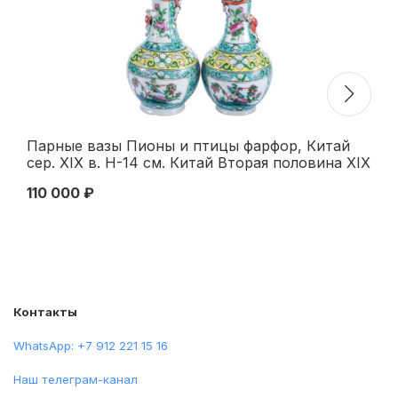
Парные вазы Пионы и птицы фарфор, Китай
Ва
сер. XIX в. Н-14 см. Китай Вторая половина XIX
Ге
века
ME
110 000 ₽
25
Контакты
WhatsApp: +7 912 221 15 16
Наш телеграм-канал