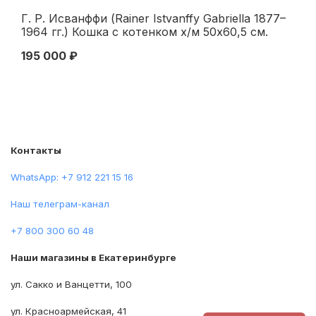
Г. Р. Исванффи (Rainer Istvanffy Gabriella 1877–
Ио
1964 гг.) Кошка с котенком х/м 50x60,5 см.
Па
первая половина XX века
см
195 000 ₽
32
Контакты
WhatsApp: +7 912 221 15 16
Наш телеграм-канал
+7 800 300 60 48
Наши магазины в Екатеринбурге
ул. Сакко и Ванцетти, 100
ул. Красноармейская, 41