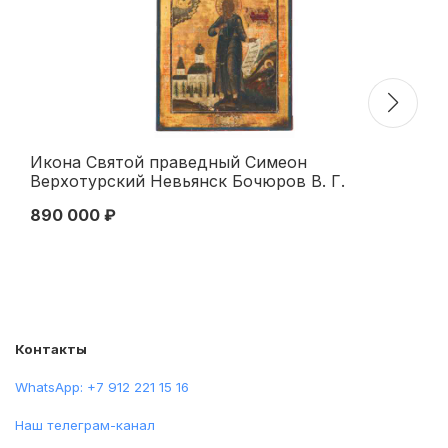
Икона Святой праведный Симеон
Ик
Верхотурский Невьянск Бочюров В. Г.
Си
26,5x22,5 см. Середина XIX века
890 000 ₽
25
Контакты
WhatsApp: +7 912 221 15 16
Наш телеграм-канал