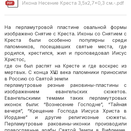
Икона Несение Креста 3,5x2,7x0,3 см.-.pdf
На перламутровой пластине овальной формы
изображено Снятие с Креста. Иконы со Снятием с
Креста были особенно популярны среди
паломников, посещавших святые места, где
родился, крестился, жил и проповедовал Иисус
Христос,
где он был распят на Кресте и где воскрес из
мертвых. С конца ХѴШ века паломники приносили
в Россию со Святой земли
перламутровые резные раковины-пластины с
изображением евангельских сюжетов.
Евангельскими темами таких перламутровых
иконок были: “Вознесение Господне”, “Тайная
вечеря”, “Крещение Господа Иисуса Христа в
Иордане” и другие религиозные сюжеты.
Перламутровые раковины-иконки производили
православные арабы Святой Земли в Вифлееме,