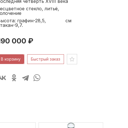
оследняя четверть XVIII века
есцветное стекло, литьё,
золочение
ысота: графин-28,5,
см
такан-9,7.
190 000 ₽
В корзину
Быстрый заказ