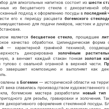
бор для алкогольных напитков состоит из
шести ст
нных из бесцветного стекла с декоративной обр
ысканный подход к оформлению посуды в
последней ч
нести его к периоду расцвета
богемского стеклод
еимущественно для подачи ликёров, настоек и други
бстановке.
алом является
бесцветное стекло
, прошедшее
лит
окое качество обработки. Цилиндрическая форма 
ой
— характерной гранёной техникой, создающ
оверхность декорирована
золочёным растител
ную, а венчает каждый стакан тонкая
золотая ка
и тулово с овальной огранкой в верхней части.
Пр
о завершает композицию и выполняет как дек
ль.
товлены в
Богемии
— исторической области на терр
VII века славилась производством художественного с
екла, богемские мастера разработали
новый тип 
 пригодного для резьбы, гравировки и золочения. Т
ля декоративного оформления стеклянной посуды. Б