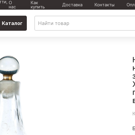
тти,
О
Как
Доставка
Контакты
Опл
нас
купить
Каталог
К