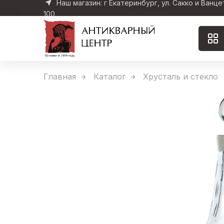
Наш магазин: г Екатеринбург, ул. Сакко и Ванце
100
Главная
Каталог
Хрусталь и стекло