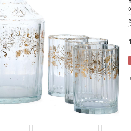
п
б
В
с