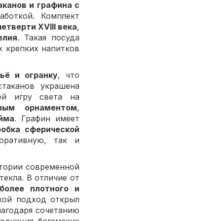
аканов и графина с
аботкой. Комплект
етверти XVIII века
,
елия
. Такая посуда
х крепких напитков
ьё и огранку
, что
стаканов украшена
ей игру света на
ьным орнаментом
,
йма
. Графин имеет
обка сферической
оративную, так и
итории современной
текла. В отличие от
более плотного и
акой подход открыл
лагодаря сочетанию