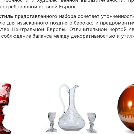
, прочности и художественной выразительности, пр
востребованной во всей Европе.
стиль
представленного набора сочетает утончённост
ую для изысканного позднего барокко и предроманти
стве Центральной Европы. Отличительной чертой яв
и соблюдение баланса между декоративностью и утил