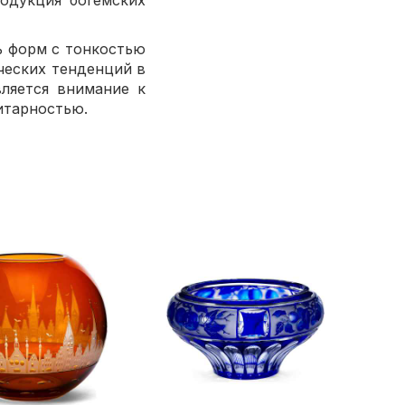
одукция богемских
ь форм с тонкостью
ческих тенденций в
ляется внимание к
итарностью.