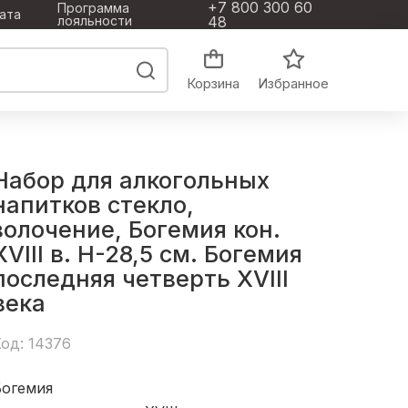
+7 800 300 60
Программа
ата
лояльности
48
Корзина
Избранное
Набор для алкогольных
напитков стекло,
золочение, Богемия кон.
XVIII в. Н-28,5 см. Богемия
последняя четверть XVIII
века
од: 14376
Богемия