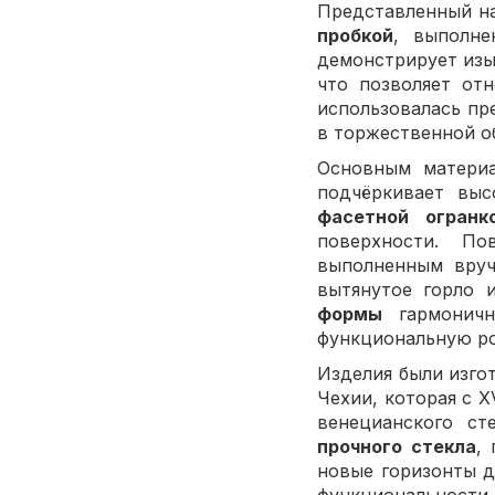
Представленный на
пробкой
, выполне
демонстрирует из
что позволяет от
использовалась пр
в торжественной о
Основным матери
подчёркивает выс
фасетной огранк
поверхности. П
выполненным вруч
вытянутое горло 
формы
гармоничн
функциональную ро
Изделия были изго
Чехии, которая с X
венецианского ст
прочного стекла
,
новые горизонты д