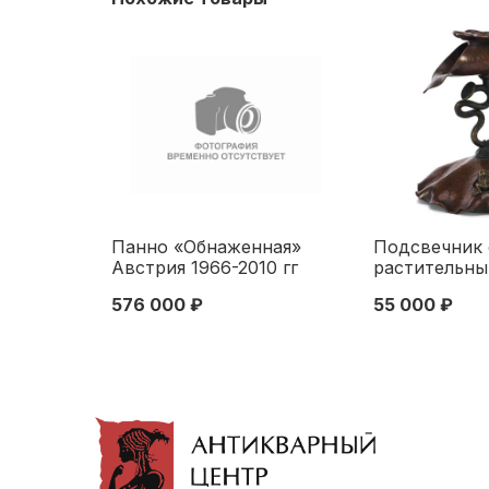
Панно «Обнаженная»
Подсвечник 
Австрия 1966-2010 гг
растительн
модерн Венс
576 000 ₽
55 000 ₽
кон. XIX в. Н
Австро-Венг