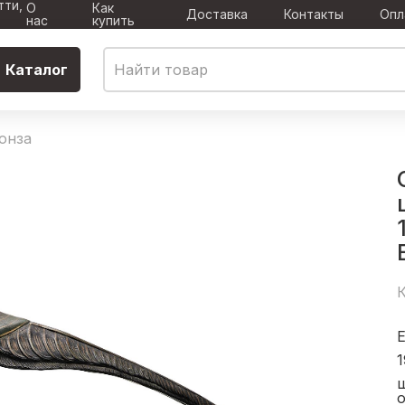
тти,
О
Как
Доставка
Контакты
Опл
нас
купить
Каталог
онза
К
1