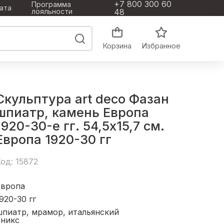
+7 800 300 60
Программа
ата
лояльности
48
Корзина
Избранное
Скульптура art deco Фазан
шпиатр, камень Европа
1920-30-е гг. 54,5x15,7 см.
Европа 1920-30 гг
од: 15872
Европа
920-30 гг
шпиатр, мрамор, итальянский
оникс