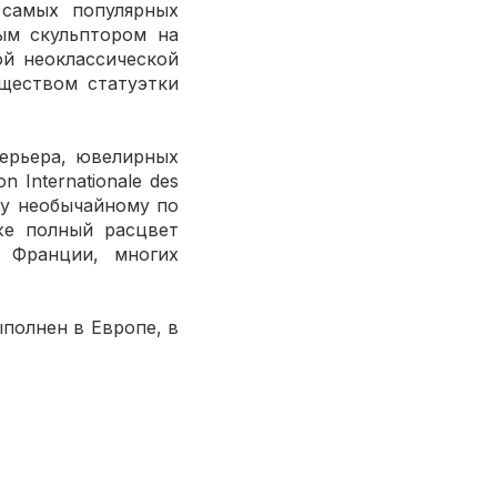
 самых популярных
ым скульптором на
й неоклассической
ществом статуэтки
ерьера, ювелирных
 Internationale des
ому необычайному по
же полный расцвет
о Франции, многих
полнен в Европе, в