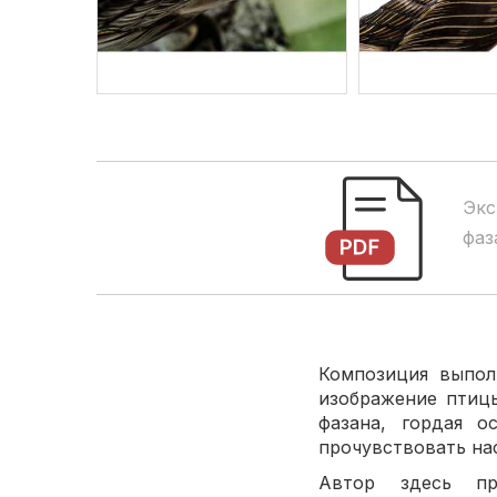
Экс
фаз
Композиция выпол
изображение птиц
фазана, гордая о
прочувствовать на
Автор здесь пр