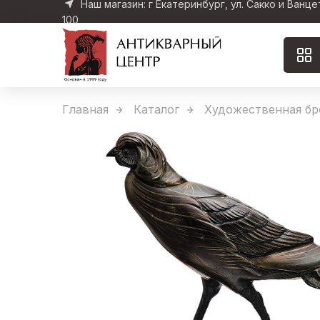
Наш магазин: г Екатеринбург, ул. Сакко и Ванце
100
Главная
Каталог
Художественная бр