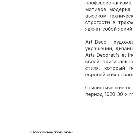
профессионализме
мотивов модерна 
высоком техничес
строгости в трех
являет собой яркий
Art Deco - худож
украшений, дизайне
Arts Decoratifs et
своей оригинальн
стиля, который п
европейских стран
Стилистические ос
период 1920-30-х гг
Похожие товары