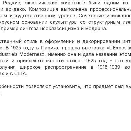
. Редкие, экзотические животные были одним из
и ар-деко. Композиция выполнена профессиональн
ком и художественном уровне. Сочетание изысканно
ъярусном основании скульптуры со структурным изя
 пример синтеза неоклассицизма и модерна.
ественный стиль в оформлении и декорировании инт
. В 1925 году в Париже прошла выставка «L'Exposition
 Industriels Modernes», именно она и дала название эт
ости и привлекательности стилю. 1925 год - это у
олучил широкое распространение в 1918-1939 в
ах и в США.
обенности позволяют установить, что предмет был вы
.