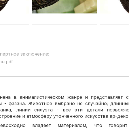
пертное заключение:
ан.pdf
нена в анималистическом жанре и представляет с
ы - фазана. Животное выбрано не случайно; длинны
санка, линии силуэта - все эти детали позвол
строение и атмосферу утонченного искусства ар-деко
евосходно владеет материалом, что говори