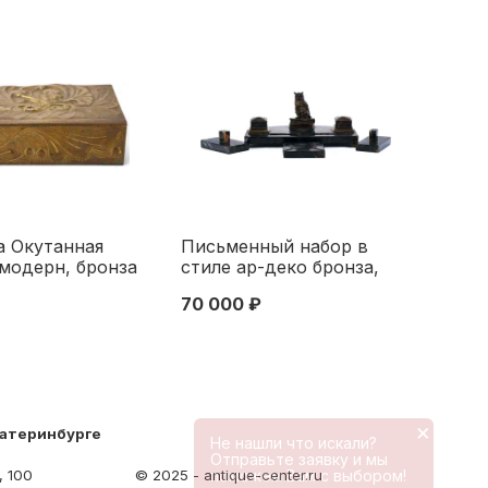
а Окутанная
Письменный набор в
модерн, бронза
стиле ар-деко бронза,
 5,1x18,6x10,1
мрамор, Европа 1920-30-
70 000 ₽
па начало ХХ
е гг. 25x30 см. Европа
1920-1930 гг
×
катеринбурге
Не нашли что искали?
Отправьте заявку и мы
, 100
© 2025 - antique-center.ru
поможем Вам с выбором!