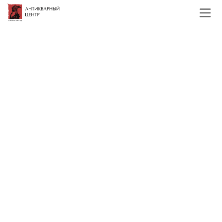
Главная
Каталог
Служебные разделы
Авито все предметы