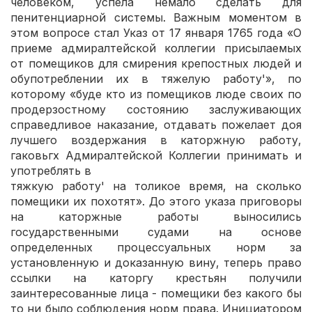
человеком, успела немало сделать для
пенитенциарной системы. Важным моментом в
этом вопросе стал Указ от 17 января 1765 года «О
приеме адмиралтейской коллегии присылаемых
от помещиков для смирения крепостных людей и
обупотреблении их в тяжелую работу'», по
которому «буде кто из помещиков люде своих по
продерзостному состоянию заслуживающих
справедливое наказание, отдавать пожелает доя
лучшего воздержания в каторжную работу,
гаковьгх Адмиралтейской Коллегии принимать и
употреблять в
тяжкую работу' на толикое время, на сколько
помещики их похотят». До этого указа приговоры
на каторжные работы выносились
государственными судами на основе
определенных процессуальных норм за
установленную и доказанную вину, теперь право
ссылки на каторгу крестьян получили
заинтересованные лица - помещики без какого бы
то ни было соблюдения норм права. Инициатором