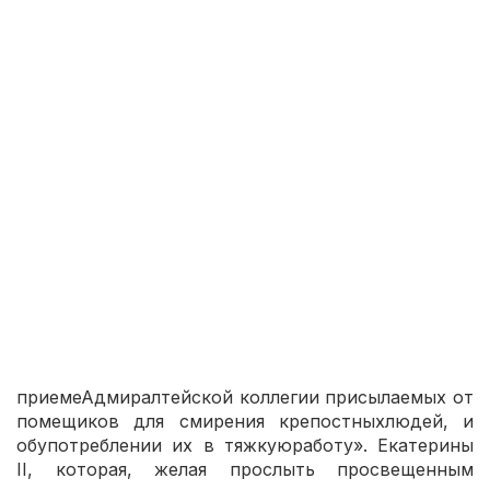
Экспертное заключение:
Указ 3.pdf
Представлен листок, отпечатанный по случаю
объявления указа от 17 января 1765 г. российской
императрицы Екатерины II «О
приемеАдмиралтейской коллегии присылаемых от
помещиков для смирения крепостныхлюдей, и
обупотреблении их в тяжкуюработу». Екатерины
II, которая, желая прослыть просвещенным