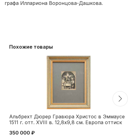
графа Иллариона Воронцова-Дашкова.
Похожие товары
Альбрехт Дюрер Гравюра Христос в Эммаусе
Жо
1511 г. отт. XVIII в. 12,8x9,8 см. Европа оттиск
Ко
XVIII века
37
350 000 ₽
16