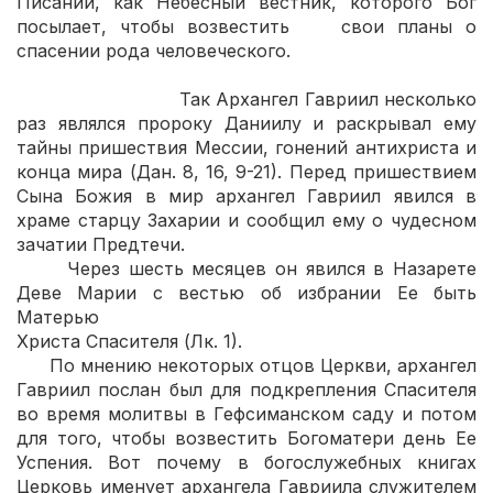
Писании, как Небесный вестник, которого Бог
посылает, чтобы возвестить свои планы о
спасении рода человеческого.
Так Архангел Гавриил несколько
раз являлся пророку Даниилу и раскрывал ему
тайны пришествия Мессии, гонений антихриста и
конца мира (Дан. 8, 16, 9-21). Перед пришествием
Сына Божия в мир архангел Гавриил явился в
храме старцу Захарии и сообщил ему о чудесном
зачатии Предтечи.
Через шесть месяцев он явился в Назарете
Деве Марии с вестью об избрании Ее быть
Матерью
Христа Спасителя (Лк. 1).
По мнению некоторых отцов Церкви, архангел
Гавриил послан был для подкрепления Спасителя
во время молитвы в Гефсиманском саду и потом
для того, чтобы возвестить Богоматери день Ее
Успения. Вот почему в богослужебных книгах
Церковь именует архангела Гавриила служителем