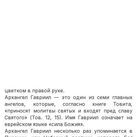
Экспертное заключение:
Икона Благовещение.pdf
На иконе изображен Архангел Гавриил с
цветком в правой руке.
Архангел Гавриил — это один из семи главных
ангелов, которые, согласно книге Товита,
«приносят молитвы святых и входят пред славу
Святого» (Тов. 12, 15). Имя Гавриил означает на
еврейском языке «сила Божия».
Архангел Гавриил несколько раз упоминается в