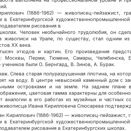
абота выполнена на профессиональном уровне и пр
ий.
риллович (1886-1962) — живописец-пейзажист, граф
м в Екатеринбургской художественнопромышленной 
еподавателем рисования в
школах. Человек необычайного трудолюбия, он сдел
ва живописи на Урале, по существу, стал одним из
тов XX века.
 тысяч этюдов и картин. Его произведения предст
х: Москвы, Перми, Тюмени, Самары, Челябинска, Е
 учеников были О. Бернгард, В. Зинов, А. Бурак.
 Слева старая полуразрушенная плотина, на котор
рят на воду. В центре невысокий каменный дом с з
ьными островками и на земле. На заднем плане 
ображения, цветовая гамма характерны для особенно
 аналогии в его работах из музейных и частных с
 живописца Ивана Кирилловича Слюсарева подтверж
риллович (1886-1962) — живописец-пейзажист, граф
м в Екатеринбургской художественнопромышленной 
еподавателем рисования в Екатеринбургских школах.