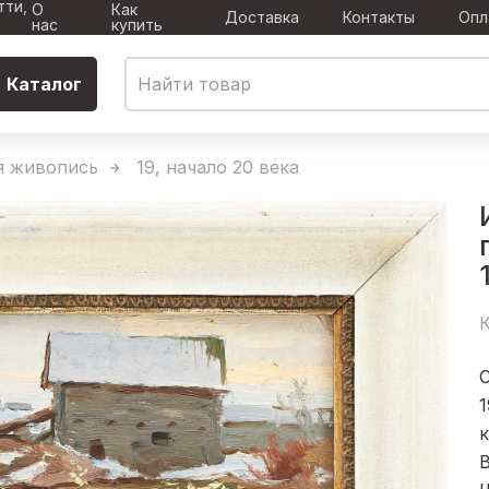
тти,
О
Как
Доставка
Контакты
Опл
нас
купить
Каталог
я живопись
19, начало 20 века
К
1
к
В