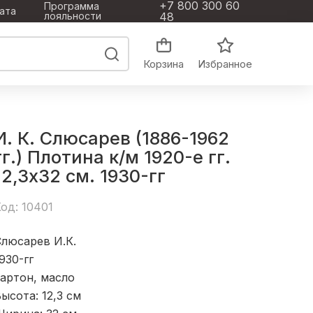
+7 800 300 60
Программа
ата
лояльности
48
Корзина
Избранное
И. К. Слюсарев (1886-1962
гг.) Плотина к/м 1920-е гг.
12,3x32 см. 1930-гг
од: 10401
Слюсарев И.К.
930-гг
артон, масло
ысота: 12,3
см