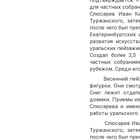
подтверждается. Р
для частных собран
Слюсарев Иван Ки
Туржанского, зате
после чего был пр
Екатеринбургских 
развития искусст
уральских пейзажис
Создал более 2,5
частных собрания
рубежом. Среди его
Весенний пейзаж.
фигурки. Они смот
Снег лежит отдел
домики. Приемы из
Слюсарева и имеют
работы уральского
Слюсарев Иван Ки
Туржанского, зате
после чего был пр