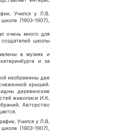
едставляет интерес
ик. Учился у Л.В.
школе (1903-1907),
ал очень много для
 создателей школы
авлены в музеях и
катеринбурга и за
ой изображены две
аснеженной крышей.
видны деревенские
стей живописи И.К.
обраний. Авторство
дается.
ик. Учился у Л.В.
школе (1903-1907),