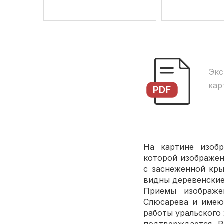
Экс
кар
На картине изобр
которой изображен
с заснеженной кры
видны деревенские
Приемы изображе
Слюсарева и имеют
работы уральского