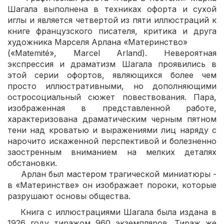
Шагала выполнена в техниках офорта и сухой
иглы и является четвертой из пяти иллюстраций к
книге французского писателя, критика и друга
художника Марселя Арлана «Материнство»
(«Matemité», Marcel Arland). Невероятная
экспрессия и драматизм Шагала проявились в
этой серии офортов, являющихся более чем
просто иллюстративными, но дополняющими
остросоциальный сюжет повествования. Пара,
изображенная в представленной работе,
характеризована драматическим черным пятном
тени над кроватью и выражениями лиц наряду с
нарочито искаженной перспективой и болезненно
заостренным вниманием на мелких деталях
обстановки.
Арлан был мастером трагической миниатюры -
в «Материнстве» он изображает пороки, которые
разрушают основы общества.
Книга с иллюстрациями Шагала была издана в
1926 году тиражом 960 экземпляров. Тираж же