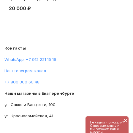
см. 1830
20 000 ₽
29
Контакты
WhatsApp: +7 912 221 15 16
Наш телеграм-канал
+7 800 300 60 48
Наши магазины в Екатеринбурге
ул. Сакко и Ванцетти, 100
ул. Красноармейская, 41
×
Не нашли что искали?
Отправьте заявку и
мы поможем Вам с
выбором!