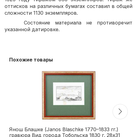
оттисков на различных бумагах составил в общей
сложности 1130 экземпляров.
Состояние материала не противоречит
указанной датировке.
Похожие товары
Янош Блашке (Janos Blaschke 1770–1833 гг.)
Но
гравюра Вид города Тобольска 1830 г. 28х31
64