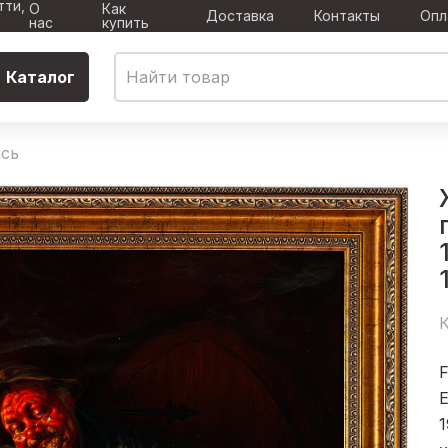
тти,
О
Как
Доставка
Контакты
Опл
нас
купить
Каталог
сь
К
F
1