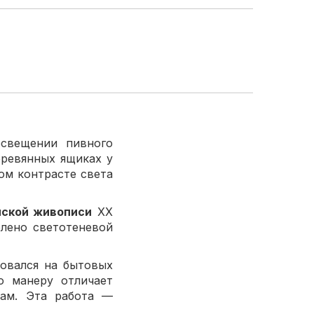
свещении пивного
еревянных ящиках у
ом контрасте света
йской живописи
XX
елено светотеневой
овался на бытовых
о манеру отличает
жам. Эта работа —