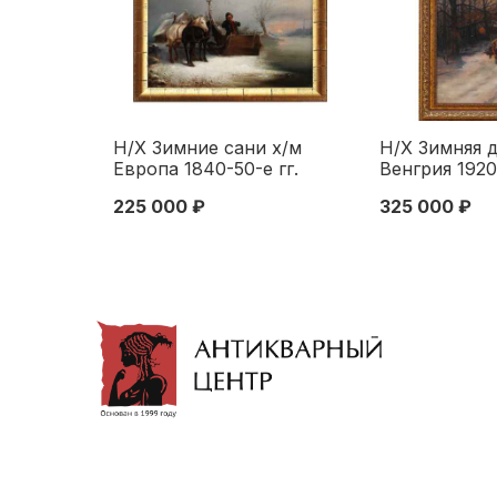
Н/Х Зимние сани х/м
Н/Х Зимняя 
Европа 1840-50-е гг.
Венгрия 1920
44x57 см. Европа
см. Европа 1
225 000 ₽
325 000 ₽
Середина XIX века