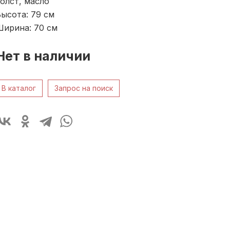
олст, масло
ысота: 79
см
Ширина: 70
см
Нет в наличии
В каталог
Запрос на поиск