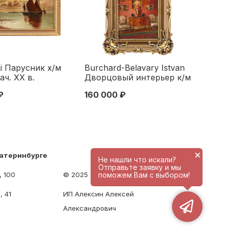
ski Парусник х/м
Burchard-Belavary Istvan
ач. ХХ в.
Дворцовый интерьер к/м
см. Европа
Астро - Венгрия 35x25,5
₽
160 000 ₽
Х века
см. Венгрия конец XIX -
начало XX вв
×
катеринбурге
Не нашли что искали?
Отправьте заявку и мы
поможем Вам с выбором!
, 100
© 2025 - antique-center.ru
, 41
ИП Алексин Алексей
Александрович