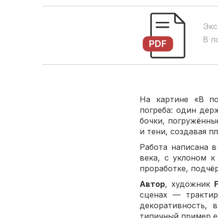
Экс
В п
На картине «В п
погреба: один дер
бочки, погружённы
и тени, создавая 
Работа написана 
века, с уклоном к
проработке, подчё
Автор
, художник
сценах — трактир
декоративность, 
типичный пример е