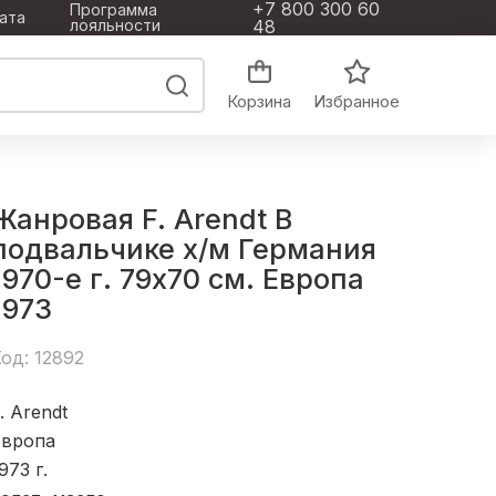
+7 800 300 60
Программа
ата
лояльности
48
Корзина
Избранное
Жанровая F. Arendt В
подвальчике х/м Германия
1970-е г. 79x70 см. Европа
1973
од: 12892
. Arendt
Европа
973
г.