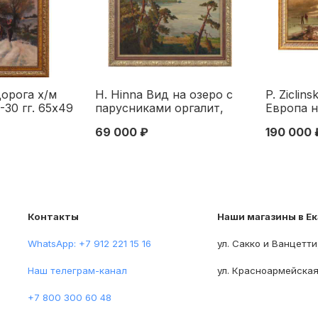
дорога х/м
Н. Ніnnа Вид на озеро с
P. Ziclin
-30 гг. 65x49
парусниками оргалит,
Европа н
920-1930 гг
масло Европа втор. пол.
48,5x99 
69 000 ₽
190 000 
ХХ в. 39,5x49,5 см. XX
начало Х
век
Контакты
Наши магазины в Е
WhatsApp: +7 912 221 15 16
ул. Сакко и Ванцетти
Наш телеграм-канал
ул. Красноармейская
+7 800 300 60 48