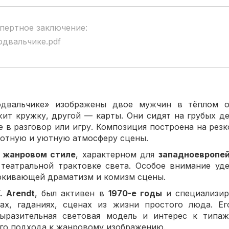
пертное заключение:
одвальчике.pdf
одвальчике» изображены двое мужчин в тёплом о
жит кружку, другой — карты. Они сидят на грубых д
е в разговор или игру. Композиция построена на резк
плотную и уютную атмосферу сцены.
в
жанровом стиле
, характерном для
западноевропе
 театральной трактовке света. Особое внимание уд
ркивающей драматизм и комизм сцены.
F. Arendt
, был активен в
1970-е годы
и специализир
ах, гаданиях, сценах из жизни простого люда. Ег
выразительная световая модель и интерес к типа
го подхода к жанровому изображению.