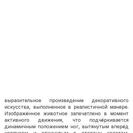
Экспертное заключение:
Скульптура Бегущий конь (Китайка)-.pdf
Скульптура «Бегущий конь» представляет собой
выразительное произведение декоративного
искусства, выполненное в реалистичной манере.
Изображённое животное запечатлено в момент
активного движения, что подчёркивается
динамичным положением ног, вытянутым вперёд
корпусом и откинутым в сторону хвостом.